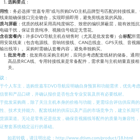
选购要点
：
用性
：务必选择“世嘉专用”或与所购DVD主机品牌型号匹配的转接线束。
线束能确保接口完全吻合，实现即插即用，避免剪线改装的风险。
质与屏蔽
：优质的线材采用高纯度铜芯、致密的编织屏蔽层，能有效抵抗
电磁干扰，保证音质纯净、视频信号稳定无雪花。
含在套餐内
：许多DVD导航主机在销售时（尤其是批发套餐）会
标配
所
用安装线束（包含电源线、音响转接线、CAN总线盒、GPS天线、音视
输出线等）。采购时需确认套餐内容，避免单独购买。
批发考虑
：批发商在采购主机时，应同步考虑配套线材的储备。通用
高品质RCA线、专用转接线束是常备配件，需求量与主机销量直接相
关。
议
：
于个人车主，选购世嘉车DVD导航应明确自身预算和功能需求，优先考
信誉和产品口碑，并确认报价是否包含专业安装及所有必要线材。
于批发采购商，除了关注主机本身的价格与功能，更需综合评估供应商的
性、技术支持能力、配套线材的供应以及产品的市场竞争力，建立长期可
货源渠道。无论是零售还是批发，确保音视频线等配件的质量与兼容性，
证整套系统稳定运行的基础。
如若转载，请注明出处：http://www.dtivm.com/product/18.html