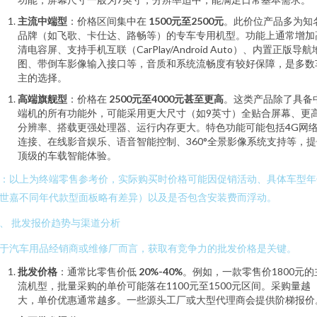
主流中端型
：价格区间集中在
1500元至2500元
。此价位产品多为知
品牌（如飞歌、卡仕达、路畅等）的专车专用机型。功能上通常增加
清电容屏、支持手机互联（CarPlay/Android Auto）、内置正版导航
图、带倒车影像输入接口等，音质和系统流畅度有较好保障，是多数
主的选择。
高端旗舰型
：价格在
2500元至4000元甚至更高
。这类产品除了具备
端机的所有功能外，可能采用更大尺寸（如9英寸）全贴合屏幕、更
分辨率、搭载更强处理器、运行内存更大。特色功能可能包括4G网
连接、在线影音娱乐、语音智能控制、360°全景影像系统支持等，提
顶级的车载智能体验。
：以上为终端零售参考价，实际购买时价格可能因促销活动、具体车型年
世嘉不同年代款型面板略有差异）以及是否包含安装费而浮动。
、 批发报价趋势与渠道分析
于汽车用品经销商或维修厂而言，获取有竞争力的批发价格是关键。
批发价格
：通常比零售价低
20%-40%
。例如，一款零售价1800元的
流机型，批量采购的单价可能落在1100元至1500元区间。采购量越
大，单价优惠通常越多。一些源头工厂或大型代理商会提供阶梯报价