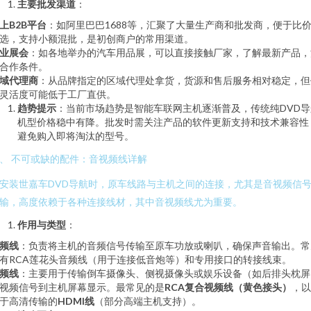
主要批发渠道
：
上B2B平台
：如阿里巴巴1688等，汇聚了大量生产商和批发商，便于比
选，支持小额混批，是初创商户的常用渠道。
业展会
：如各地举办的汽车用品展，可以直接接触厂家，了解最新产品，
合作条件。
域代理商
：从品牌指定的区域代理处拿货，货源和售后服务相对稳定，但
灵活度可能低于工厂直供。
趋势提示
：当前市场趋势是智能车联网主机逐渐普及，传统纯DVD导
机型价格稳中有降。批发时需关注产品的软件更新支持和技术兼容性
避免购入即将淘汰的型号。
、 不可或缺的配件：音视频线详解
安装世嘉车DVD导航时，原车线路与主机之间的连接，尤其是音视频信
输，高度依赖于各种连接线材，其中音视频线尤为重要。
作用与类型
：
频线
：负责将主机的音频信号传输至原车功放或喇叭，确保声音输出。常
有RCA莲花头音频线（用于连接低音炮等）和专用接口的转接线束。
频线
：主要用于传输倒车摄像头、侧视摄像头或娱乐设备（如后排头枕屏
视频信号到主机屏幕显示。最常见的是
RCA复合视频线（黄色接头）
，以
于高清传输的
HDMI线
（部分高端主机支持）。